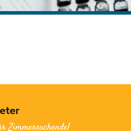
eter
für Zimmersuchende!