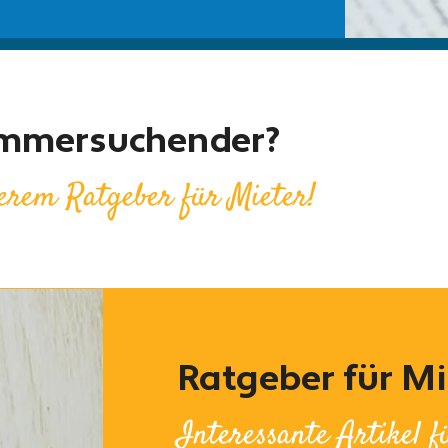
Zimmersuchender?
erem Ratgeber für Mieter!
Ratgeber für Mi
Interessante Artikel 