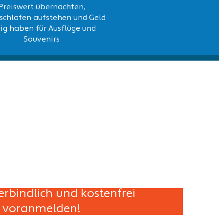
Preiswert übernachten,
schlafen aufstehen und Geld
ig haben für Ausflüge und
Souvenirs
erbindlich und kostenfrei
voranmelden!