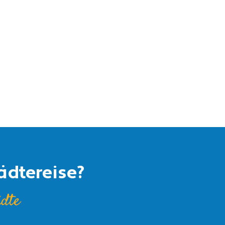
ädtereise?
ädte