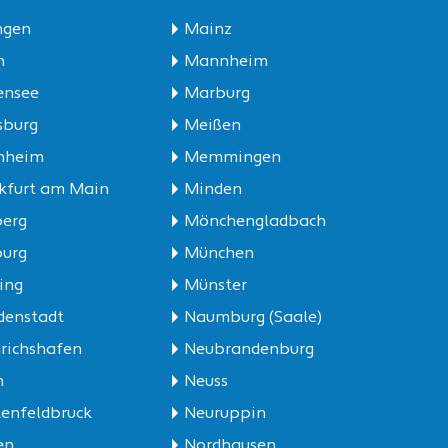
ngen
Mainz
n
Mannheim
ensee
Marburg
sburg
Meißen
hheim
Memmingen
kfurt am Main
Minden
berg
Mönchengladbach
burg
München
sing
Münster
denstadt
Naumburg (Saale)
drichshafen
Neubrandenburg
h
Neuss
tenfeldbruck
Neuruppin
en
Nordhausen