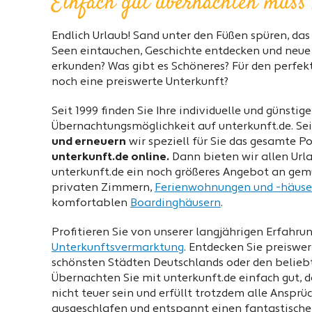
Einfach gut übernachten muss n
Endlich Urlaub! Sand unter den Füßen spüren, das 
Seen eintauchen, Geschichte entdecken und neue
erkunden? Was gibt es Schöneres? Für den perfek
noch eine preiswerte Unterkunft?
Seit 1999 finden Sie Ihre individuelle und günstige
Übernachtungsmöglichkeit auf unterkunft.de. Se
und erneuern
wir speziell für Sie das gesamte Po
unterkunft.de online.
Dann bieten wir allen Url
unterkunft.de ein noch größeres Angebot an gem
privaten Zimmern,
Ferienwohnungen und -häuse
komfortablen
Boardinghäusern
.
Profitieren Sie von unserer langjährigen Erfahru
Unterkunftsvermarktung
. Entdecken Sie preiswe
schönsten Städten Deutschlands oder den belieb
Übernachten Sie mit unterkunft.de einfach gut,
nicht teuer sein und erfüllt trotzdem alle Ansprü
ausgeschlafen und entspannt einen fantastische