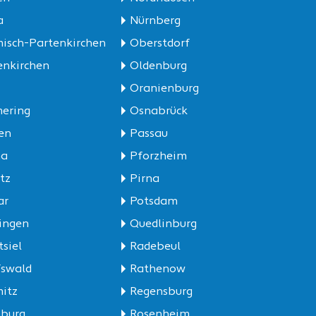
a
Nürnberg
isch-Partenkirchen
Oberstdorf
enkirchen
Oldenburg
Oranienburg
ering
Osnabrück
en
Passau
ha
Pforzheim
tz
Pirna
ar
Potsdam
ingen
Quedlinburg
tsiel
Radebeul
fswald
Rathenow
itz
Regensburg
burg
Rosenheim