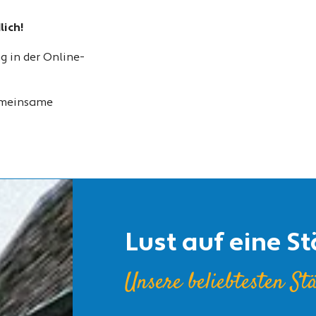
lich!
g in der Online-
gemeinsame
Lust auf eine St
Unsere beliebtesten St