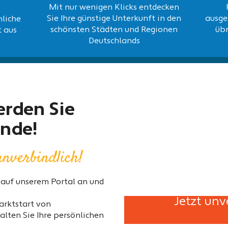
Mit nur wenigen Klicks entdecken
Sie Ihre günstige Unterkunft in den
ausge
nliche
schönsten Städten und Regionen
übr
 aus
Deutschlands
erden Sie
unde!
nverbindlich!
t auf unserem Portal an und
Jetzt unv
Marktstart von
halten Sie Ihre persönlichen