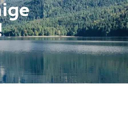
nige
!