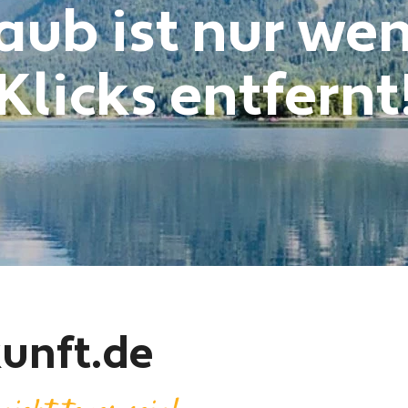
aub ist nur we
Klicks entfernt
unft.de