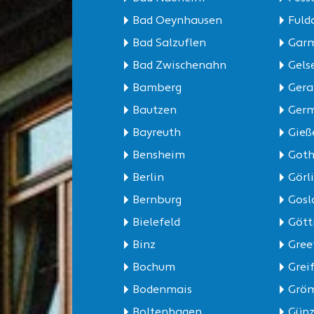
Bad Oeynhausen
Fuld
Bad Salzuflen
Garm
Bad Zwischenahn
Gels
Bamberg
Gera
Bautzen
Germ
Bayreuth
Gieß
Bensheim
Got
Berlin
Görli
Bernburg
Gosl
Bielefeld
Gött
Binz
Gree
Bochum
Grei
Bodenmais
Gröm
Boltenhagen
Günz