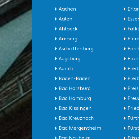
Aachen
Erla
Aalen
Esse
Ahlbeck
Falk
Amberg
Flen
Aschaffenburg
Forc
Augsburg
Fran
Aurich
Frei
Baden-Baden
Frei
Bad Harzburg
Frei
Bad Homburg
Freu
Bad Kissingen
Frie
Bad Kreuznach
Fürt
Bad Mergentheim
Fürs
Bad Nauheim
Füss