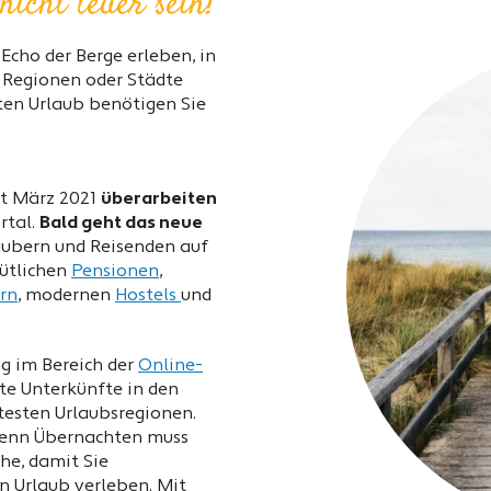
icht teuer sein!
Echo der Berge erleben, in
 Regionen oder Städte
ten Urlaub benötigen Sie
it März 2021
überarbeiten
rtal.
Bald geht das neue
aubern und Reisenden auf
ütlichen
Pensionen
,
rn
, modernen
Hostels
und
ng im Bereich der
Online-
rte Unterkünfte in den
testen Urlaubsregionen.
 denn Übernachten muss
che, damit Sie
n Urlaub verleben. Mit