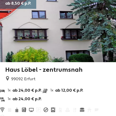
ab 8,50 €
p.P.
Haus Löbel - zentrumsnah
99092
Erfurt
ab 24,00 € p.P.
ab 12,00 € p.P.
1x
1x
ab 24,00 € p.P.
1x