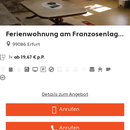
Ferienwohnung am Franzosenlage
r
99086
Erfurt
ab 19,67 € p.P.
3x
Details zum Angebot
Anrufen
Anrufen