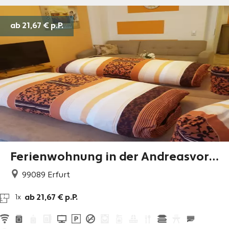
ab 21,67 €
p.P.
Ferienwohnung in der Andreasvors
tadt
99089
Erfurt
ab 21,67 € p.P.
1x