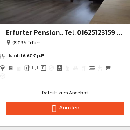
Erfurter Pension.. Tel. 01625123159 sa
mir_2001@live.de
99086
Erfurt
ab 16,67 € p.P.
1x
Details zum Angebot
Anrufen