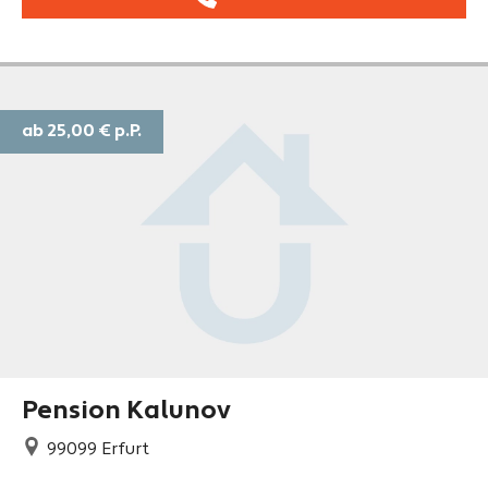
ab 25,00 €
p.P.
Pension Kalunov
99099
Erfurt