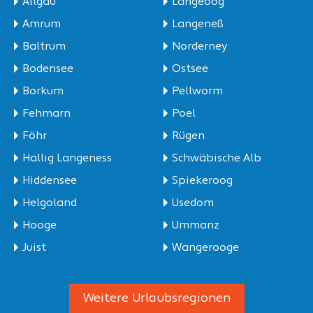
Allgäu
Langeoog
Amrum
Langeneß
Baltrum
Norderney
Bodensee
Ostsee
Borkum
Pellworm
Fehmarn
Poel
Föhr
Rügen
Hallig Langeness
Schwäbische Alb
Hiddensee
Spiekeroog
Helgoland
Usedom
Hooge
Ummanz
Juist
Wangerooge
Weitere Urlaubsregionen