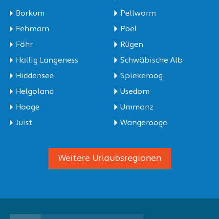
Borkum
Pellworm
Fehmarn
Poel
Föhr
Rügen
Hallig Langeness
Schwäbische Alb
Hiddensee
Spiekeroog
Helgoland
Usedom
Hooge
Ummanz
Juist
Wangerooge
Weitere Urlaubsregionen