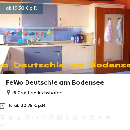
ab 19,50 €
p.P.
FeWo Deutschle am Bodensee
88046
Friedrichshafen
ab 20,75 € p.P.
1x