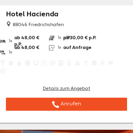
Hotel Hacienda
88046
Friedrichshafen
ab 48,00 €
p.P.
ab 30,00 € p.P.
1x
1x
p.P.
ab 48,00 €
auf Anfrage
1x
1x
Details zum Angebot
Anrufen