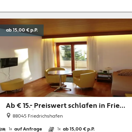
ab 15,00 €
p.P.
Ab € 15.- Preiswert schlafen in Fried
richshafen
88045
Friedrichshafen
auf Anfrage
ab 15,00 € p.P.
1x
1x