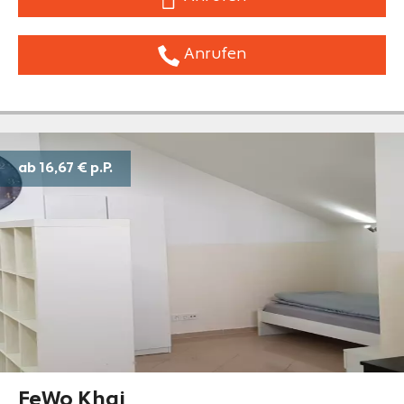
Anrufen
ab 16,67 €
p.P.
FeWo Khai