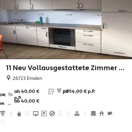
11 Neu Vollausgestattete Zimmer m
it W-Lan usw
26723
Emden
11x
ab 40,00 €
p.P.
ab 14,00 € p.P.
1x
11x
p.P.
ab 40,00 €