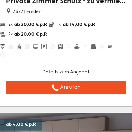
Private Zimmer Schulz - zu vermiet
en!
26721
Emden
ab 20,00 € p.P.
ab 14,00 € p.P.
2x
1x
ab 20,00 € p.P.
2x
Details zum Angebot
Anrufen
ab 4,00 €
p.P.