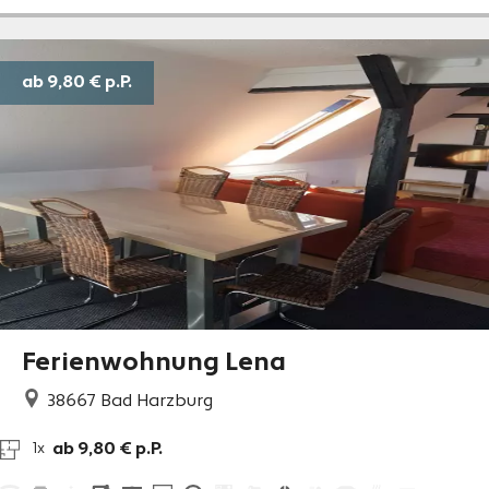
ab 9,80 €
p.P.
Ferienwohnung Lena
38667
Bad Harzburg
ab 9,80 € p.P.
1x