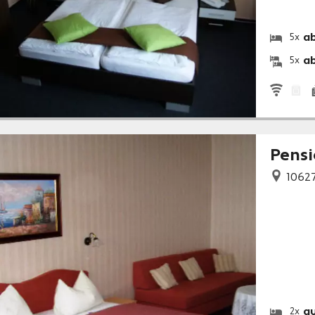
ab
5x
ab
5x
Pensi
1062
a
2x