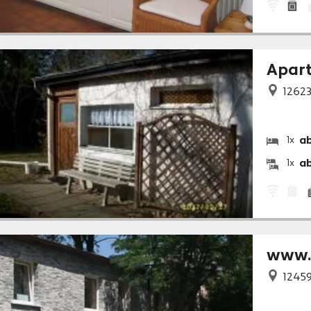
Apar
1262
ab
1x
ab
1x
www.
1245