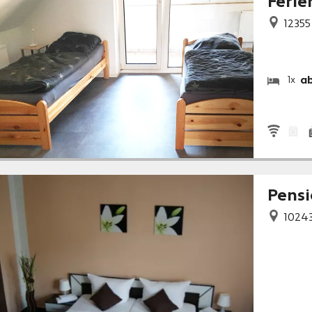
Feri
12355
ab
1x
Pensi
1024