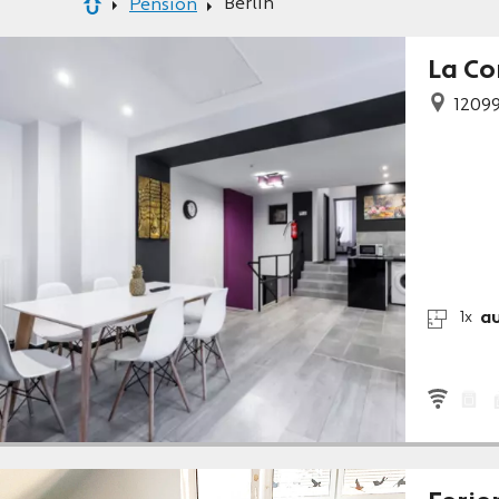
Berlin
Pension
La Co
1209
a
1x