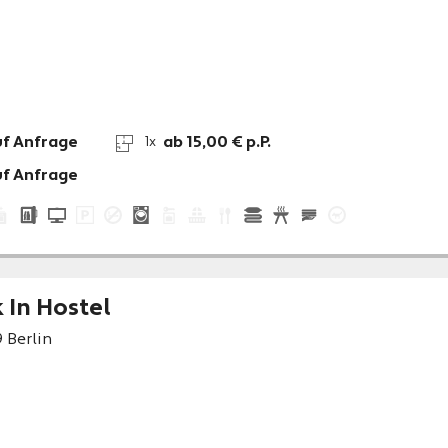
uf Anfrage
ab 15,00 € p.P.
1x
uf Anfrage
 In Hostel
9
Berlin