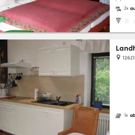
a
2x
Landh
12621
ab
1x