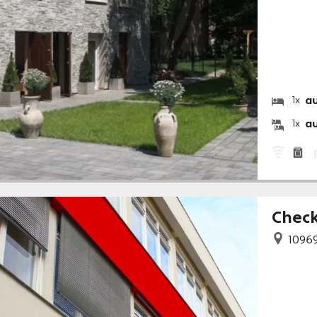
a
1x
a
1x
Check
1096