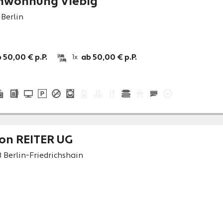
enwohnung Viebig
Berlin
 50,00 € p.P.
ab 50,00 € p.P.
1x
on REITER UG
3
Berlin-Friedrichshain