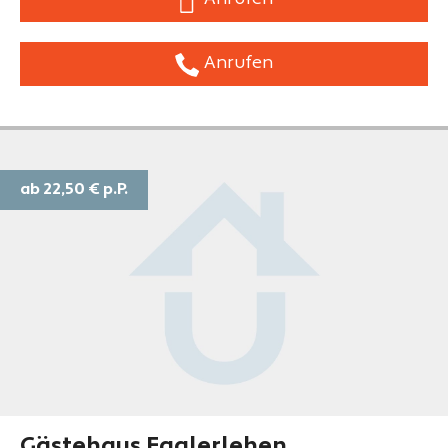
Anrufen
ab 22,50 €
p.P.
Gästehaus Egglerlehen