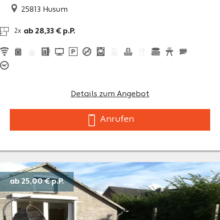
eiter
25813
Husum
ab 28,33 € p.P.
2x
Details zum Angebot
Anrufen
ab 25,00 €
p.P.