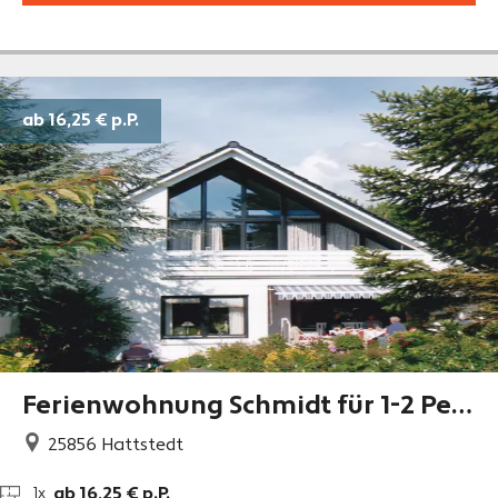
ab 16,25 €
p.P.
Ferienwohnung Schmidt für 1-2 Per
s.
25856
Hattstedt
ab 16,25 € p.P.
1x