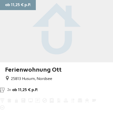
ab 11,25 €
p.P.
Ferienwohnung Ott
25813
Husum, Nordsee
ab 11,25 € p.P.
2x