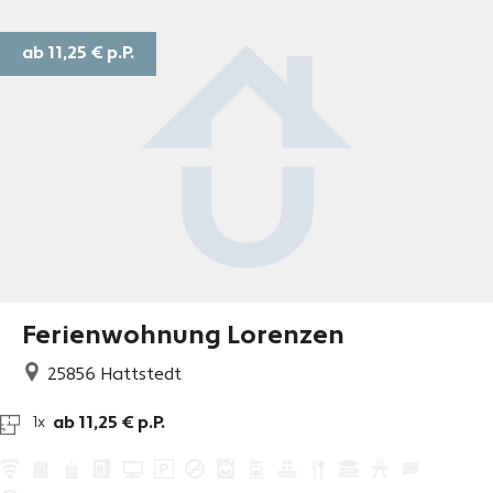
ab 11,25 €
p.P.
Ferienwohnung Lorenzen
25856
Hattstedt
ab 11,25 € p.P.
1x