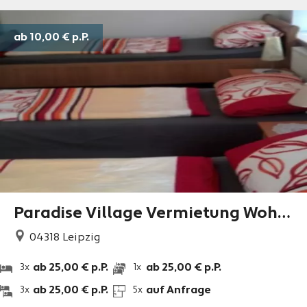
ab 10,00 €
p.P.
Paradise Village Vermietung Wohn
ungen und Zimmer
04318
Leipzig
ab 25,00 € p.P.
ab 25,00 € p.P.
3x
1x
ab 25,00 € p.P.
auf Anfrage
3x
5x