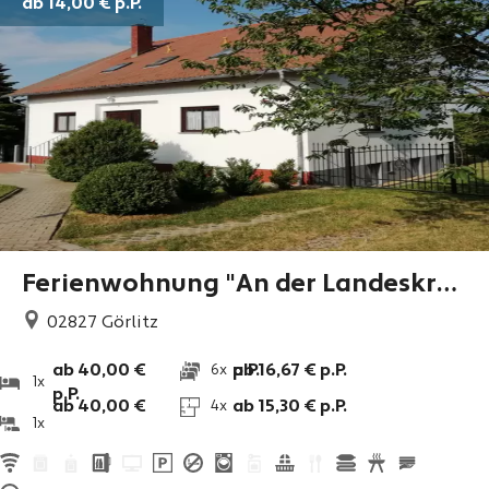
ab 14,00 €
p.P.
Ferienwohnung "An der Landeskro
ne"
02827
Görlitz
ab 40,00 €
p.P.
ab 16,67 € p.P.
6x
1x
p.P.
ab 40,00 €
ab 15,30 € p.P.
4x
1x