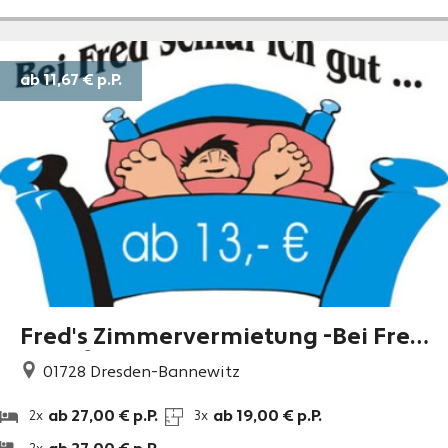
ab 11,67 €
p.P.
Fred's Zimmervermietung -Bei Fred
schlaf ich gut!
01728
Dresden-Bannewitz
ab 27,00 € p.P.
ab 19,00 € p.P.
2x
3x