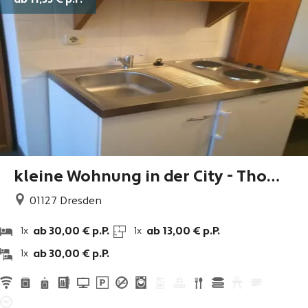
ab 11,33 €
p.P.
kleine Wohnung in der City - Thoma
s Weinert Immobilien
01127
Dresden
ab 30,00 € p.P.
ab 13,00 € p.P.
1x
1x
ab 30,00 € p.P.
1x