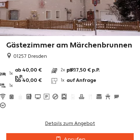
Gästezimmer am Märchenbrunnen
01257
Dresden
ab 40,00 €
p.P.
ab 17,50 € p.P.
2x
1x
p.P.
ab 40,00 €
auf Anfrage
1x
1x
Details zum Angebot
Anrufen