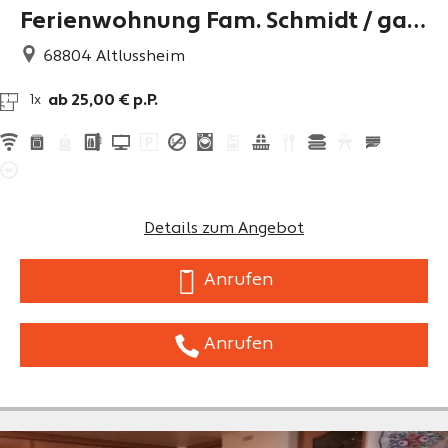
Ferienwohnung Fam. Schmidt / gae
stezimmer@t-online.de
68804
Altlussheim
ab 25,00 € p.P.
1x
Details zum Angebot
Anrufen
Anrufen