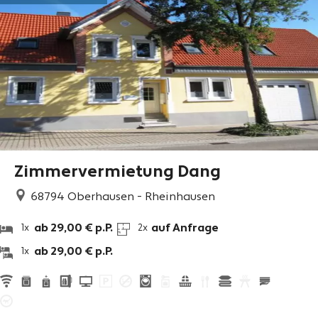
Zimmervermietung Dang
68794
Oberhausen - Rheinhausen
ab 29,00 € p.P.
auf Anfrage
1x
2x
ab 29,00 € p.P.
1x